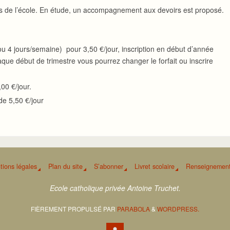
s de l’école. En étude, un accompagnement aux devoirs est proposé.
 ou 4 jours/semaine) pour 3,50 €/jour, inscription en début d’année
chaque début de trimestre vous pourrez changer le forfait ou inscrire
00 €/jour.
t de 5,50 €/jour
tions légales
Plan du site
S’abonner
Livret scolaire
Renseignement
Ecole catholique privée Antoine Truchet.
FIÈREMENT PROPULSÉ PAR
PARABOLA
&
WORDPRESS.