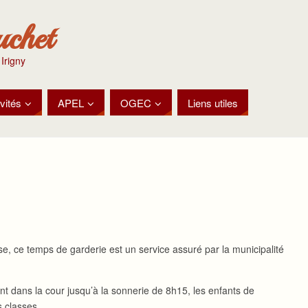
uchet
 Irigny
vités
APEL
OGEC
Liens utiles
se, ce temps de garderie est un service assuré par la municipalité
nt dans la cour jusqu’à la sonnerie de 8h15, les enfants de
 classes.