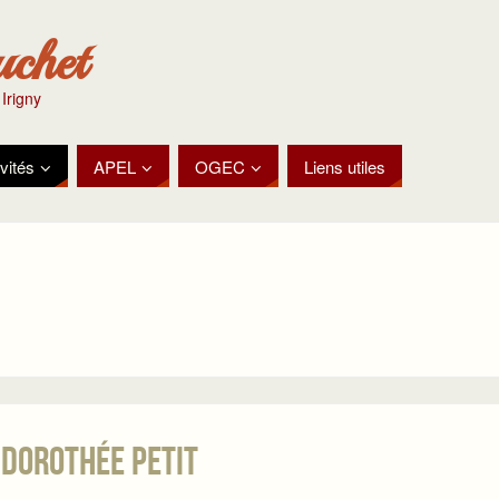
uchet
 Irigny
vités
APEL
OGEC
Liens utiles
d Dorothée Petit