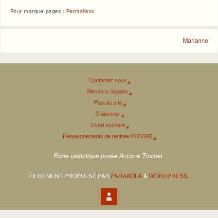
Pour marque-pages :
Permaliens
.
Marianne
Contactez nous
Mentions légales
Plan du site
S’abonner
Livret scolaire
Renseignements de rentrée 2025/265
Ecole catholique privée Antoine Truchet.
FIÈREMENT PROPULSÉ PAR
PARABOLA
&
WORDPRESS.