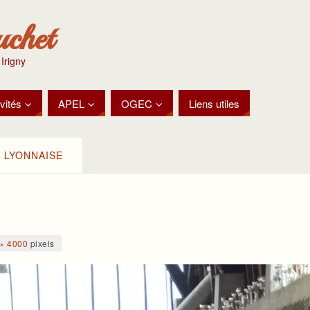
uchet
 Irigny
vités
APEL
OGEC
Liens utiles
 LYONNAISE
× 4000
pixels