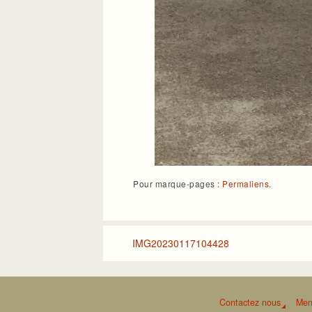
Pour marque-pages :
Permaliens
.
IMG20230117104428
Contactez nous
Men