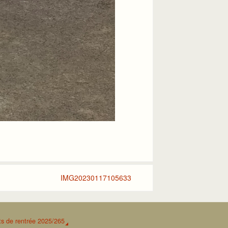
IMG20230117105633
s de rentrée 2025/265