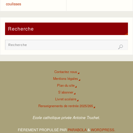
coulisses
Recherche
Contactez nous
Mentions légales
Plan du site
S’abonner
Livret scolaire
Renseignements de rentrée 2025/265
Ecole catholique privée Antoine Truchet.
FIÈREMENT PROPULSÉ PAR
PARABOLA
&
WORDPRESS.