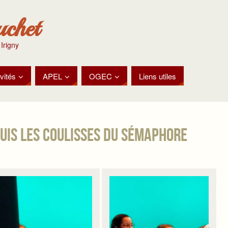
uchet
 Irigny
vités
APEL
OGEC
Liens utiles
uis les coulisses du Sémaphore