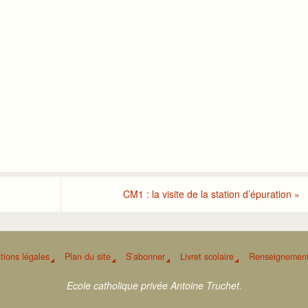
CM1 : la visite de la station d’épuration
»
tions légales
Plan du site
S’abonner
Livret scolaire
Renseignement
Ecole catholique privée Antoine Truchet.