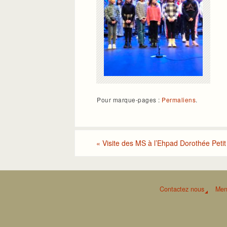
Pour marque-pages :
Permaliens
.
«
Visite des MS à l’Ehpad Dorothée Petit
Contactez nous
Men