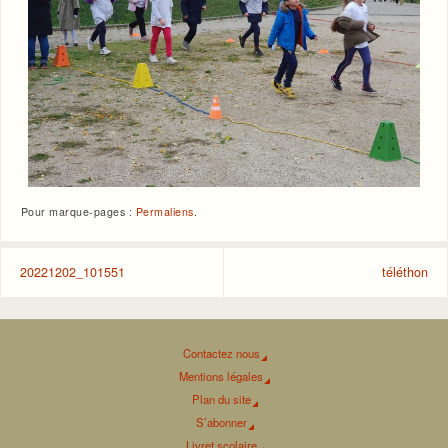
Pour marque-pages :
Permaliens
.
20221202_101551
téléthon
Contactez nous
Mentions légales
Plan du site
S’abonner
Livret scolaire