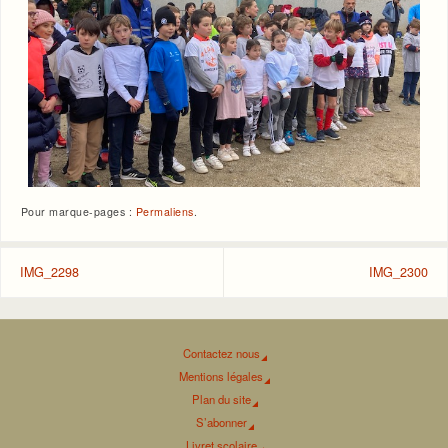
Pour marque-pages :
Permaliens
.
IMG_2298
IMG_2300
Contactez nous
Mentions légales
Plan du site
S’abonner
Livret scolaire