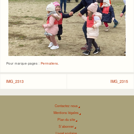
Pour marque-pages :
Permaliens
.
IMG_2313
IMG_2315
Contactez nous
Mentions légales
Plan du site
S’abonner
Livret scolaire