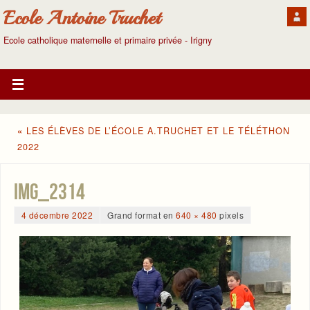
Ecole Antoine Truchet
Ecole catholique maternelle et primaire privée - Irigny
«
LES ÉLÈVES DE L’ÉCOLE A.TRUCHET ET LE TÉLÉTHON
2022
IMG_2314
4 décembre 2022
Grand format en
640 × 480
pixels