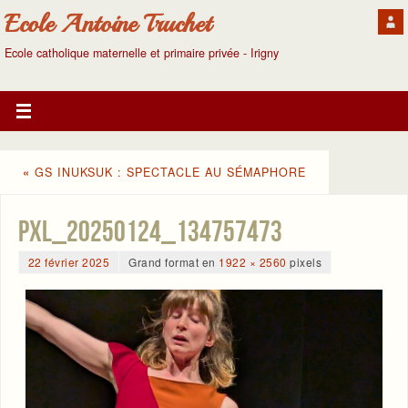
Ecole Antoine Truchet
Ecole catholique maternelle et primaire privée - Irigny
«
GS INUKSUK : SPECTACLE AU SÉMAPHORE
PXL_20250124_134757473
22 février 2025
Grand format en
1922 × 2560
pixels