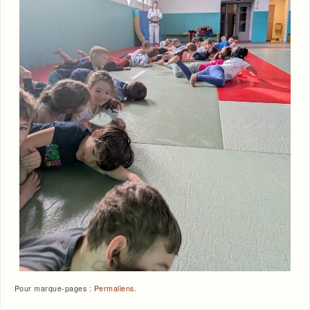
Pour marque-pages :
Permaliens
.