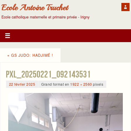
Ecole Antoine Truchet
Ecole catholique maternelle et primaire privée - Irigny
«
GS JUDO: HADJIMÉ !
PXL_20250221_092143531
22 février 2025
Grand format en
1922 × 2560
pixels