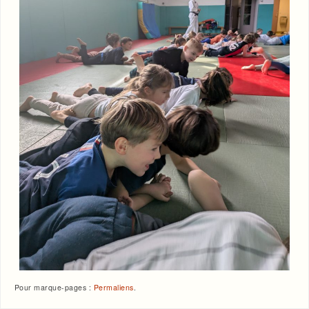
Pour marque-pages :
Permaliens
.