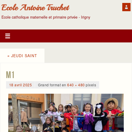
Ecole Antoine Truchet
Ecole catholique maternelle et primaire privée - Irigny
«
JEUDI SAINT
m1
18 avril 2025
Grand format en
640 × 480
pixels