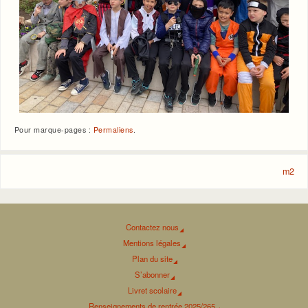
Pour marque-pages :
Permaliens
.
m2
Contactez nous
Mentions légales
Plan du site
S’abonner
Livret scolaire
Renseignements de rentrée 2025/265