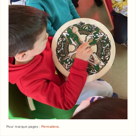
Pour marque-pages :
Permaliens
.