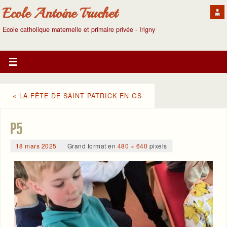
Ecole Antoine Truchet
Ecole catholique maternelle et primaire privée - Irigny
«
LA FÊTE DE SAINT PATRICK EN GS
p5
18 mars 2025
Grand format en
480 × 640
pixels