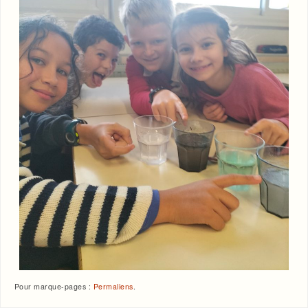
Pour marque-pages :
Permaliens
.