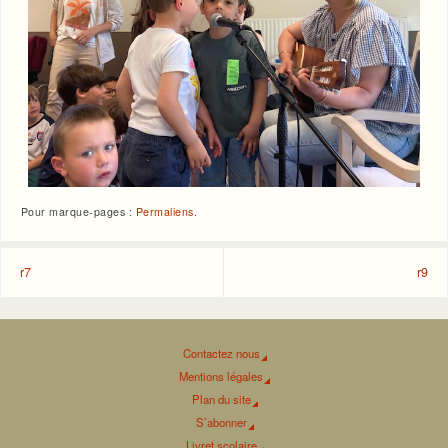
Pour marque-pages :
Permaliens
.
r7
r9
Contactez nous
Mentions légales
Plan du site
S’abonner
Livret scolaire