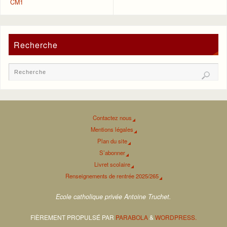
CM1
Recherche
Contactez nous
Mentions légales
Plan du site
S’abonner
Livret scolaire
Renseignements de rentrée 2025/265
Ecole catholique privée Antoine Truchet.
FIÈREMENT PROPULSÉ PAR
PARABOLA
&
WORDPRESS.