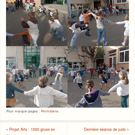
Pour marque-pages :
Permaliens
.
«
Projet Arts : 1000 grues en
Dernière séance de judo
»