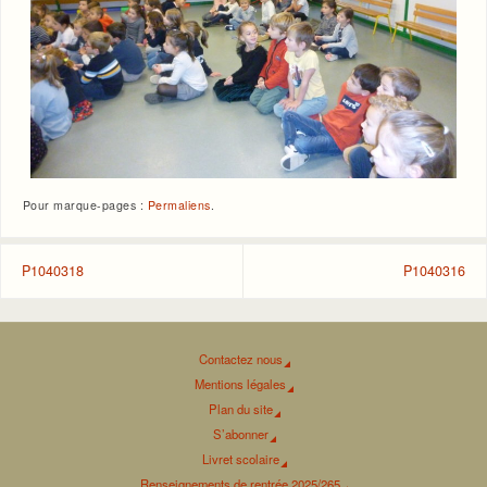
Pour marque-pages :
Permaliens
.
P1040318
P1040316
Contactez nous
Mentions légales
Plan du site
S’abonner
Livret scolaire
Renseignements de rentrée 2025/265