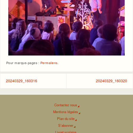
Pour marque-pages :
Permaliens
.
20240329_160316
20240329_160320
Contactez nous
Mentions légales
Plan du site
S’abonner
Livret scolaire