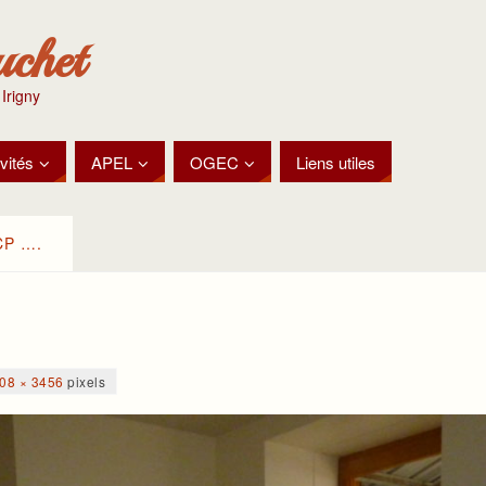
uchet
 Irigny
vités
APEL
OGEC
Liens utiles
CP ….
08 × 3456
pixels