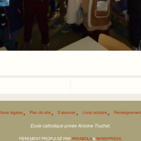
tions légales
Plan du site
S’abonner
Livret scolaire
Renseignement
Ecole catholique privée Antoine Truchet.
FIÈREMENT PROPULSÉ PAR
PARABOLA
&
WORDPRESS.