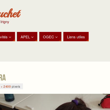
uchet
 Irigny
vités
APEL
OGEC
Liens utiles
RA
 × 2400
pixels