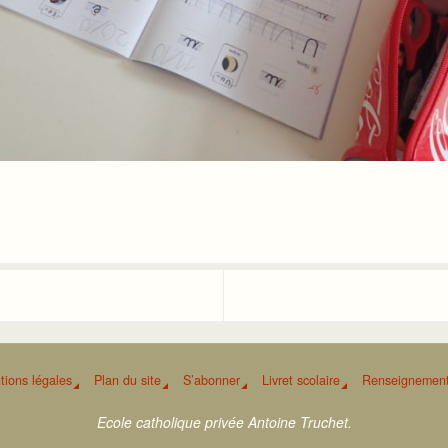
tions légales
Plan du site
S’abonner
Livret scolaire
Renseignement
Ecole catholique privée Antoine Truchet.