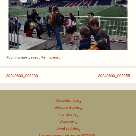
Pour marque-pages :
Permaliens
.
20240603_093233
20240603_093255
Contactez nous
Mentions légales
Plan du site
S’abonner
Livret scolaire
Renseignements de rentrée 2025/265