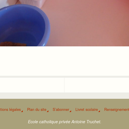
tions légales
Plan du site
S’abonner
Livret scolaire
Renseignement
Ecole catholique privée Antoine Truchet.