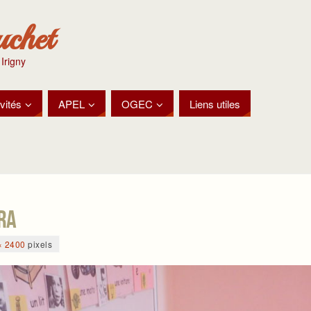
uchet
 Irigny
vités
APEL
OGEC
Liens utiles
RA
× 2400
pixels