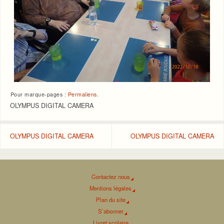
Pour marque-pages :
Permaliens
.
OLYMPUS DIGITAL CAMERA
OLYMPUS DIGITAL CAMERA
OLYMPUS DIGITAL CAMERA
Contactez nous
Mentions légales
Plan du site
S’abonner
Livret scolaire