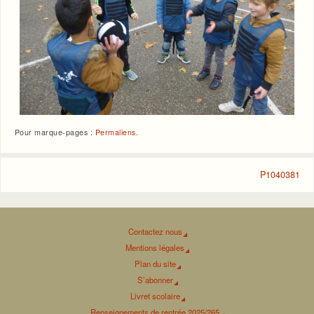
Pour marque-pages :
Permaliens
.
P1040381
Contactez nous
Mentions légales
Plan du site
S’abonner
Livret scolaire
Renseignements de rentrée 2025/265