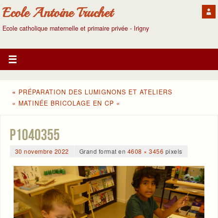
Ecole Antoine Truchet
Ecole catholique maternelle et primaire privée - Irigny
«
PRÉPARATION DES LUMIGNONS ET ATELIERS
« MATINÉE BRICOLAGE EN CP «
P1040355
30 novembre 2022
Grand format en
4608 × 3456
pixels