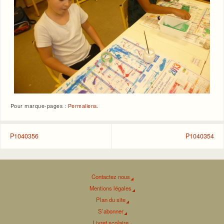
Pour marque-pages :
Permaliens
.
P1040356
P1040354
Contactez nous
Mentions légales
Plan du site
S’abonner
Livret scolaire