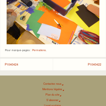
Pour marque-pages :
Permaliens
.
P1040424
P1040422
Contactez nous
Mentions légales
Plan du site
S’abonner
Livret scolaire