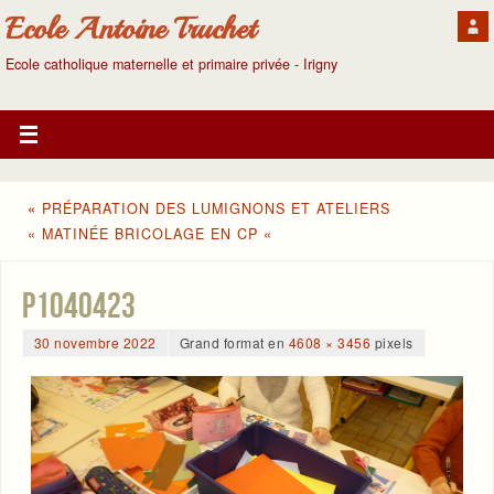
Ecole Antoine Truchet
Ecole catholique maternelle et primaire privée - Irigny
«
PRÉPARATION DES LUMIGNONS ET ATELIERS
« MATINÉE BRICOLAGE EN CP «
P1040423
30 novembre 2022
Grand format en
4608 × 3456
pixels