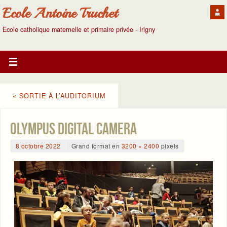
Ecole Antoine Truchet
Ecole catholique maternelle et primaire privée - Irigny
«
SORTIE À L’AUDITORIUM
OLYMPUS DIGITAL CAMERA
8 octobre 2022
Grand format en
3200 × 2400
pixels