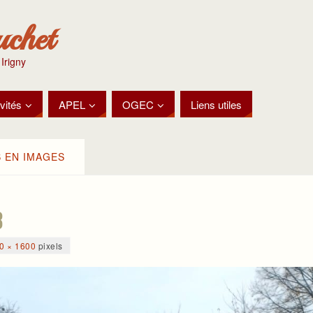
uchet
 Irigny
vités
APEL
OGEC
Liens utiles
 EN IMAGES
8
0 × 1600
pixels