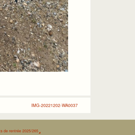
IMG-20221202-WA0037
s de rentrée 2025/265