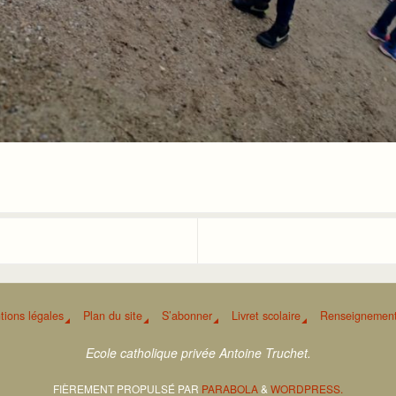
tions légales
Plan du site
S’abonner
Livret scolaire
Renseignement
Ecole catholique privée Antoine Truchet.
FIÈREMENT PROPULSÉ PAR
PARABOLA
&
WORDPRESS.