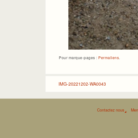
Pour marque-pages :
Permaliens
.
IMG-20221202-WA0043
Contactez nous
Men