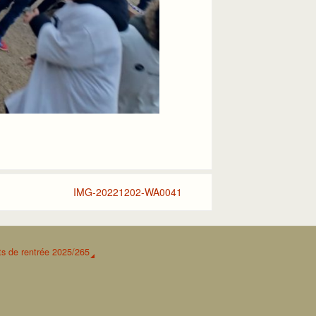
IMG-20221202-WA0041
s de rentrée 2025/265