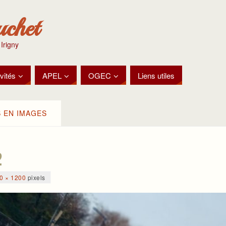
uchet
 Irigny
vités
APEL
OGEC
Liens utiles
 EN IMAGES
2
0 × 1200
pixels