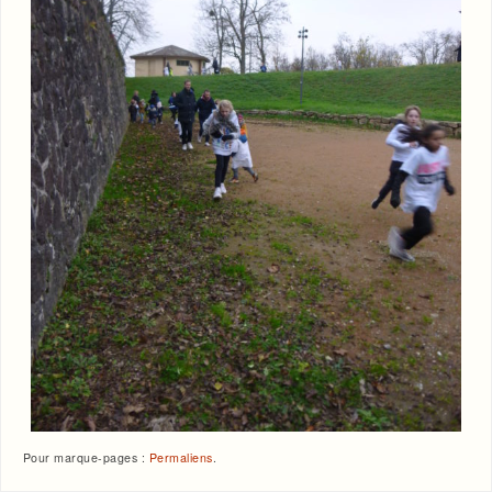
Pour marque-pages :
Permaliens
.