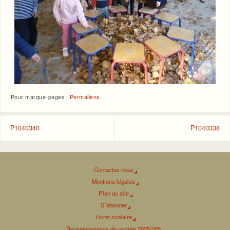
Pour marque-pages :
Permaliens
.
P1040340
P1040338
Contactez nous
Mentions légales
Plan du site
S’abonner
Livret scolaire
Renseignements de rentrée 2025/265