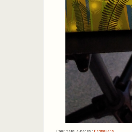
Pour marque-pages :
Permaliens
.