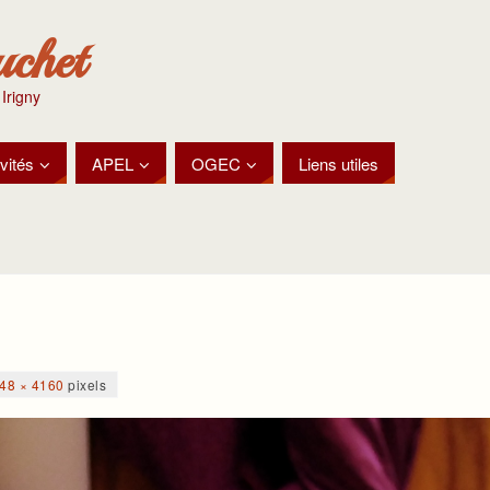
uchet
 Irigny
vités
APEL
OGEC
Liens utiles
48 × 4160
pixels